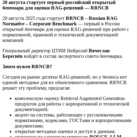
20 августа стартует первый российский открытый
бенчмарк для оценки RAG-решений — RRNCB
20 августа 2025 года стартует
RRNCB – Russian RAG
Normative – Corporate Benchmark
— первый в России
открытый бенчмарк для оценки RAG-решений при работе с
нормативной, правовой и технической документацией
компаний.
Генеральный директор ЦТИИ Нейролаб
Вячеслав
Береснёв
войдёт в состав экспертного совета бенчмарка.
Зачем нужен RRNCB?
Сегодня на рынке десятки RAG-решений, но у бизнеса нет
единой методики для их объективного сравнения. RRNCB
решает эту проблему, предлагая:
комплексную оценку Retrieval Augmented Generation-
продуктов для работы с корпоративной и технической
документацией;
акцент на системы, работающие с русскоязычными
нормативами, кодексами, ГОСТами и корпоративными
документами;
открытые методики оценки и доступ к данным;
сравнение по ключевым метрикам:
ROUGE, LLM-