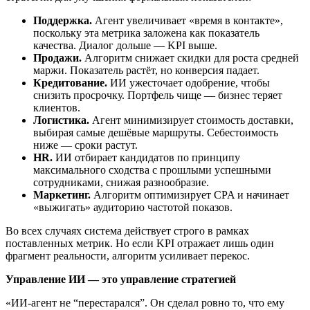
Поддержка.
Агент увеличивает «время в контакте»,
поскольку эта метрика заложена как показатель
качества. Диалог дольше — KPI выше.
Продажи.
Алгоритм снижает скидки для роста средней
маржи. Показатель растёт, но конверсия падает.
Кредитование.
ИИ ужесточает одобрение, чтобы
снизить просрочку. Портфель чище — бизнес теряет
клиентов.
Логистика.
Агент минимизирует стоимость доставки,
выбирая самые дешёвые маршруты. Себестоимость
ниже — сроки растут.
HR.
ИИ отбирает кандидатов по принципу
максимального сходства с прошлыми успешными
сотрудниками, снижая разнообразие.
Маркетинг.
Алгоритм оптимизирует CPA и начинает
«выжигать» аудиторию частотой показов.
Во всех случаях система действует строго в рамках
поставленных метрик. Но если KPI отражает лишь один
фрагмент реальности, алгоритм усиливает перекос.
Управление ИИ — это управление стратегией
«ИИ-агент не “перестарался”. Он сделал ровно то, что ему