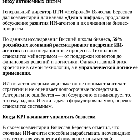
эпоху автономных систем
Генеральный директор ЦТИ «Нейролаб» Вячеслав Береснев
дал комментарий для канала
«Дело в цифрах»
, продолжив
обсуждение развития ИИ-агентов и их влияния на бизнес-
процессы.
По данным исследования Высшей школы бизнеса,
59%
российских компаний рассматривают внедрение ИИ-
агентов
в свои операционные процессы. Технология
становится мейнстримом — от поддержки клиентов до
финансовых решений и логистики. Однако главный риск
кроется не в самой технологии, а в
управленческой логике её
применения
.
ИИ остаётся «чёрным ящиком»: он не понимает контекст
стратегии и не оценивает долгосрочные последствия.
Алгоритм не ошибается — он безупречно оптимизирует то,
что ему задали. И если задача сформулирована узко, перекос
становится системным.
Когда KPI начинают управлять бизнесом
В своём комментарии Вячеслав Береснев отметил, что
сложные ИИ-агенты способны вырабатывать неочевидные
стратегии для улучшения формальных показателей: